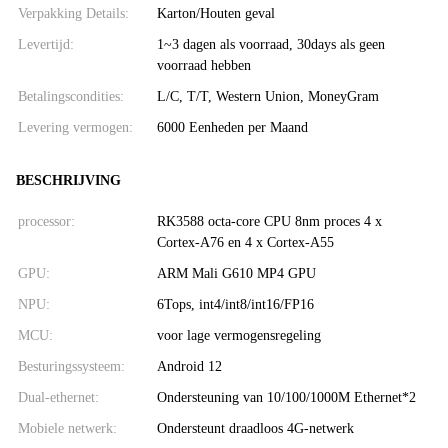
Verpakking Details:
Karton/Houten geval
Levertijd:
1~3 dagen als voorraad, 30days als geen
voorraad hebben
Betalingscondities:
L/C, T/T, Western Union, MoneyGram
Levering vermogen:
6000 Eenheden per Maand
BESCHRIJVING
processor:
RK3588 octa-core CPU 8nm proces 4 x
Cortex-A76 en 4 x Cortex-A55
GPU:
ARM Mali G610 MP4 GPU
NPU:
6Tops, int4/int8/int16/FP16
MCU:
voor lage vermogensregeling
Besturingssysteem:
Android 12
Dual-ethernet:
Ondersteuning van 10/100/1000M Ethernet*2
Mobiele netwerk:
Ondersteunt draadloos 4G-netwerk