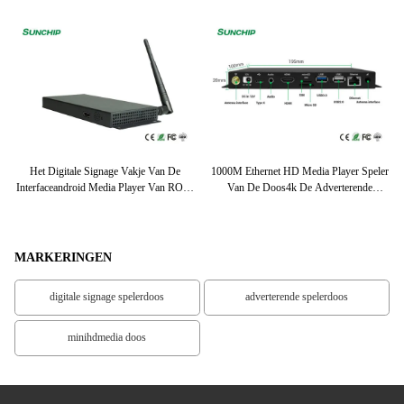
e-
Het Digitale Signage Vakje Van De
1000M Ethernet HD Media Player Speler
RK
IN
Interfaceandroid Media Player Van ROM
Van De Doos4k De Adverterende
RJ45 Van RAM
Machine
MARKERINGEN
digitale signage spelerdoos
adverterende spelerdoos
minihdmedia doos