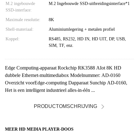
M.2 ingebouwde
M.2 Ingebouwde SSD-uitbreidingsinterface*1
SSD-interface:
Maximale resolutie:
8K
Shell-materiaal:
Aluminiumlegering + metalen profiel
Koppel:
RS485, RS232, HD IN, HD UIT, DP, USB,
SIM, TF, enz.
Edge Computing-apparaat Rockchip RK3588 AIot 8K HD
dubbele Ethernet-multimediabox Modelnummer: AD-0160
Overzicht voorEdge-computing Dapparaat Sunchip AD-0160,
Het is een intelligent industrieel alles-in-één ...
PRODUCTOMSCHRIJVING
MEER HD MEDIA PLAYER-DOOS