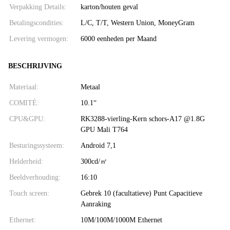
Verpakking Details:
karton/houten geval
Betalingscondities:
L/C, T/T, Western Union, MoneyGram
Levering vermogen:
6000 eenheden per Maand
BESCHRIJVING
Materiaal:
Metaal
COMITÉ:
10.1“
CPU&GPU:
RK3288-vierling-Kern schors-A17 @1.8G
GPU Mali T764
Besturingssysteem:
Android 7,1
Helderheid:
300cd/㎡
Beeldverhouding:
16:10
Touch screen:
Gebrek 10 (facultatieve) Punt Capacitieve
Aanraking
Ethernet:
10M/100M/1000M Ethernet