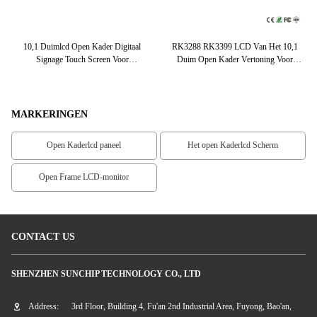
er
10,1 Duimlcd Open Kader Digitaal
RK3288 RK3399 LCD Van Het 10,1
13
ge
Signage Touch Screen Voor
Duim Open Kader Vertoning Voor
un
Winkelcomplex
Shopmall-Reclame
MARKERINGEN
Open Kaderlcd paneel
Het open Kaderlcd Scherm
Open Frame LCD-monitor
CONTACT US
SHENZHEN SUNCHIP TECHNOLOGY CO., LTD
Address:
3rd Floor, Building 4, Fu'an 2nd Industrial Area, Fuyong, Bao'an,