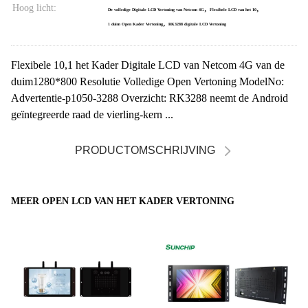
Hoog licht:
,
,
De volledige Digitale LCD Vertoning van Netcom 4G
Flexibele LCD van het 10
,
1 duim Open Kader Vertoning
RK3288 digitale LCD Vertoning
Flexibele 10,1 het Kader Digitale LCD van Netcom 4G van de
duim1280*800 Resolutie Volledige Open Vertoning ModelNo:
Advertentie-p1050-3288 Overzicht: RK3288 neemt de Android
geïntegreerde raad de vierling-kern ...
PRODUCTOMSCHRIJVING
MEER OPEN LCD VAN HET KADER VERTONING