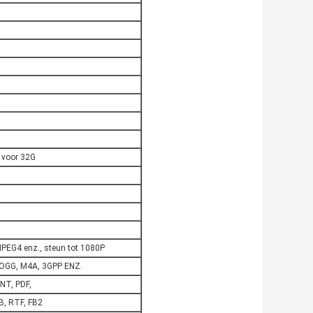
 voor 32G
MPEG4 enz., steun tot 1080P
 OGG, M4A, 3GPP ENZ.
T, PDF,
B, RTF, FB2