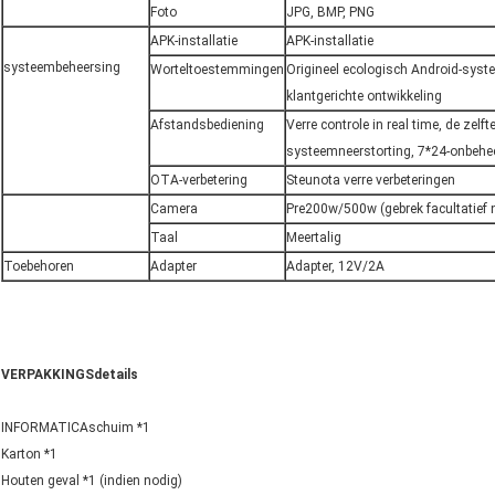
Foto
JPG, BMP, PNG
APK-installatie
APK-installatie
systeembeheersing
Worteltoestemmingen
Origineel ecologisch Android-sys
klantgerichte ontwikkeling
Afstandsbediening
Verre controle in real time, de zel
systeemneerstorting, 7*24-onbehe
OTA-verbetering
Steunota verre verbeteringen
Camera
Pre200w/500w (gebrek facultatief n
Taal
Meertalig
Toebehoren
Adapter
Adapter, 12V/2A
VERPAKKINGSdetails
INFORMATICAschuim *1
Karton *1
Houten geval *1 (indien nodig)