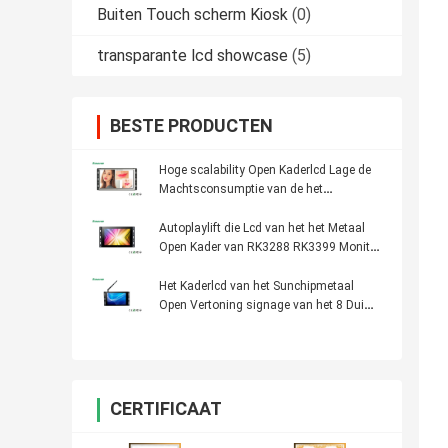
Buiten Touch scherm Kiosk
(0)
transparante lcd showcase
(5)
BESTE PRODUCTEN
Hoge scalability Open Kaderlcd Lage de
Machtsconsumptie van de het
Schermmipi DSI Interface
Autoplaylift die Lcd van het het Metaal
Open Kader van RK3288 RK3399 Monitor
adverteren
Het Kaderlcd van het Sunchipmetaal
Open Vertoning signage van het 8 Duim
open-Kader digitale Monitorvertoning
voor Reclame
CERTIFICAAT