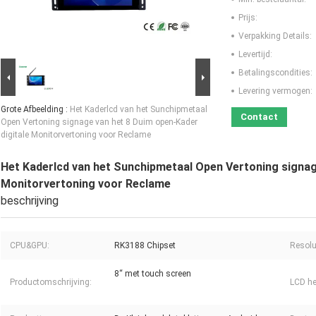
Prijs:
Verpakking Details:
Levertijd:
Betalingscondities:
Levering vermogen:
Grote Afbeelding :
Het Kaderlcd van het Sunchipmetaal
Contact
Open Vertoning signage van het 8 Duim open-Kader
digitale Monitorvertoning voor Reclame
Het Kaderlcd van het Sunchipmetaal Open Vertoning signag
Monitorvertoning voor Reclame
beschrijving
CPU&GPU:
RK3188 Chipset
Resolu
8“ met touch screen
Productomschrijving:
LCD he