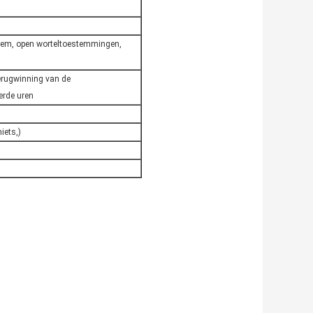
teem, open worteltoestemmingen,
fterugwinning van de
erde uren
iets,)