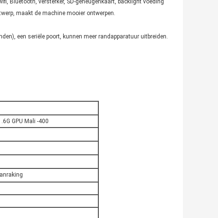
fi, Bluetooth, versterker, SD-geheugenkaart, backlight voeding
ntwerp, maakt de machine mooier ontwerpen.
inden), een seriële poort, kunnen meer randapparatuur uitbreiden.
1.6G GPU Mali -400
aanraking