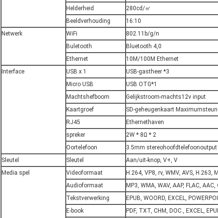
Helderheid
280cd/㎡
Beeldverhouding
16:10
Netwerk
WiFi
802.11b/g/n
Buletooth
Bluetooth 4,0
Ethernet
10M/100M Ethernet
Interface
USB x 1
USB-gastheer *3
Micro USB
USB OTG*1
Machtshefboom
Gelijkstroom-machts12v input
Kaartgroef
SD-geheugenkaart Maximumsteun
RJ45
Ethernethaven
spreker
2W * 8Ω * 2
Oortelefoon
3.5mm stereohoofdtelefoonoutput
Sleutel
Sleutel
Aan/uit-knop, V+, V
Media spel
Videoformaat
H.264, VP8, rv, WMV, AVS, H.263, 
Audioformaat
MP3, WMA, WAV, AAP, FLAC, AAC,
Tekstverwerking
EPUB, WOORD, EXCEL, POWERPOIN
E-book
PDF, TXT, CHM, DOC., EXCEL, EPU