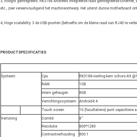
3, hoogst geïntegreerd. RK3188 Andrews integreerde raad geïntegreerde Ethernet, wi
etc., zeer vereenvoudigend het machineontwerp. Het uiterst dunne motherboard o
4, Hoge scalability. 3 de USB-poorten (behoefte om de kleine raad van RJ45 te verb
PRODUCTSPECIFICATIES
Systeem
Cpu
RK3188-vierling-kern schors-A9 @
RAM
1GB
Intern geheugen
8GB
Verrichtingssysteem
Android4.4
Touch screen
10 (facultatieve) punt capacitieve 
Vertoning
Comité
8“
Resolutie
800*1280
Contrastverhouding
800:1