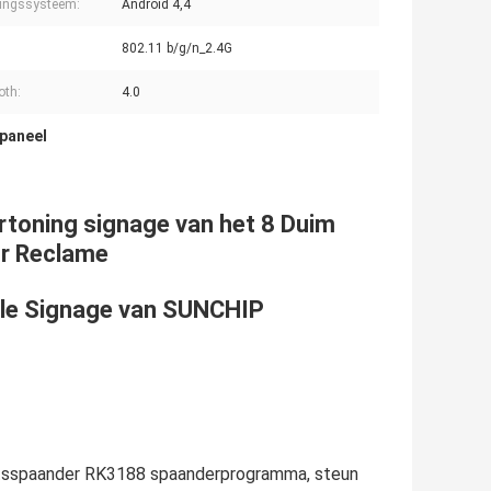
ingssysteem:
Android 4,4
802.11 b/g/n_2.4G
oth:
4.0
paneel
rtoning signage van het 8 Duim
or Reclame
ale Signage van SUNCHIP
 Rotsspaander RK3188 spaanderprogramma, steun