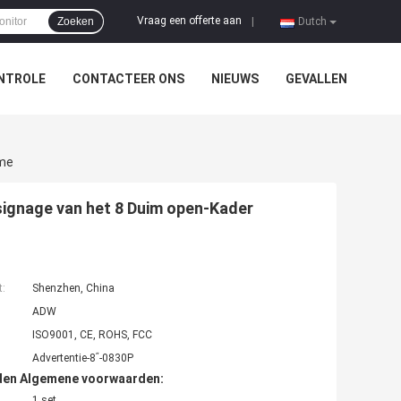
Vraag een offerte aan
Zoeken
|
Dutch
NTROLE
CONTACTEER ONS
NIEUWS
GEVALLEN
ame
signage van het 8 Duim open-Kader
t:
Shenzhen, China
ADW
ISO9001, CE, ROHS, FCC
Advertentie-8ʺ-0830P
den Algemene voorwaarden:
1 set