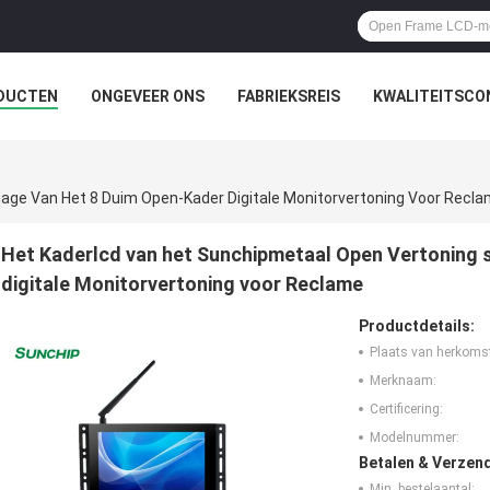
DUCTEN
ONGEVEER ONS
FABRIEKSREIS
KWALITEITSCO
age Van Het 8 Duim Open-Kader Digitale Monitorvertoning Voor Recl
Het Kaderlcd van het Sunchipmetaal Open Vertoning 
digitale Monitorvertoning voor Reclame
Productdetails:
Plaats van herkoms
Merknaam:
Certificering:
Modelnummer:
Betalen & Verzen
Min. bestelaantal: