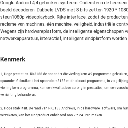
Google Android 4,4 gebruiken systeem. Ondersteun de heersend
beeld decoderen. Dubbele LVDS met 8 bits zetten 1920 * 1080 o
steun1080p videoplayback. Rijke interface, zodat de producten
reclame van machines, één machine, veiligheid, industriële contro
Wegens zijn hardwareplatform, de intelligente eigenschappen va
netwerkapparatuur, interactief, intelligent eindplatform worden 
Kenmerk
1, Hoge prestaties. RK3188 de spaander die vierling-kern A9 programma gebruiken, 
spaander. Gebruikend het spaanderrk3188 motherboard programma, in vergelijking 
vierling-kern programma, kan een kwalitatieve sprong in prestaties, om een versch
verrichting behandelen.
2, Hoge stabiliteit. De raad van RK3188 Andrews, in de hardware, software, om hun
verzekeren, kan het eindproduct onbeheerd aan 7 * 24 uren maken.