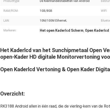
Producttype:
De Kleinhandelstabletten van Android
Bestur
RAM/ROM:
1GB/8GB
WIFI:
LAN:
10M/100M Ethernet;
Blueto
Het open Kaderlcd Scherm
Open Kaderlcd 
Markeren:
,
Het Kaderlcd van het Sunchipmetaal Open Ve
open-Kader HD digitale Monitorvertoning vo
Open Kaderlcd Vertoning & Open Kader Digit
Overzicht:
RK3188 Android allen in één raad, die de vierling-kern van de